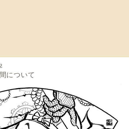
2
間について