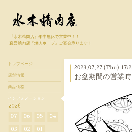
『水木精肉店』年中無休で営業中！！
直営焼肉店『焼肉ホープ』ご宴会承ります！
トップページ
2023.07.27 (Thu) 17:2
店舗情報
お盆期間の営業時
商品価格
インフォメーション
2026
07
06
05
04
03
02
01