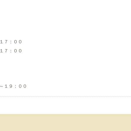
１７：００
１７：００
～１９：００