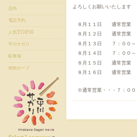
よろしくお願いいたします
店内
電話予約
８月１１日 通常営業
人気TOP10
８月１２日 通常営業
８月１３日 ７：００～
平川サガリ
８月１４日 ７：００～
駐車場
８月１５日 通常営業
焼肉ホープ
８月１６日 通常営業
※通常営業・・・７：００