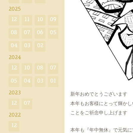
2025
12
11
10
09
08
07
06
05
04
03
02
2024
12
10
08
07
05
04
03
01
2023
新年おめでとうございます
12
07
本年もお客様にとって輝かし
ことをご祈念申し上げます
2022
12
本年も『年中無休』で元気に