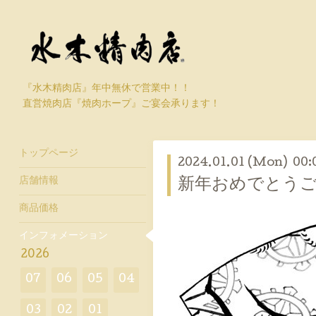
『水木精肉店』年中無休で営業中！！
直営焼肉店『焼肉ホープ』ご宴会承ります！
トップページ
2024.01.01 (Mon) 00:
店舗情報
新年おめでとう
商品価格
インフォメーション
2026
07
06
05
04
03
02
01